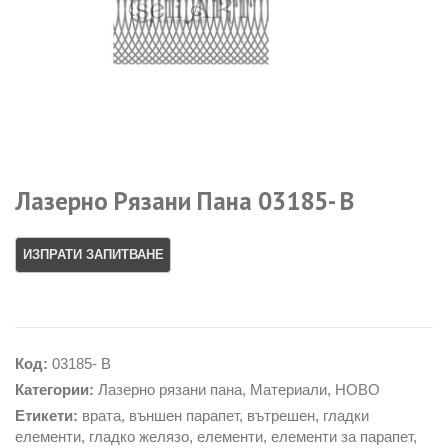
Лазерно Рязани Пана 03185- В
Код:
03185- B
Категории:
Лазерно рязани пана
,
Материали
,
НОВО
Етикети:
врата
,
външен парапет
,
вътрешен
,
гладки
елементи
,
гладко желязо
,
елементи
,
елементи за парапет
,