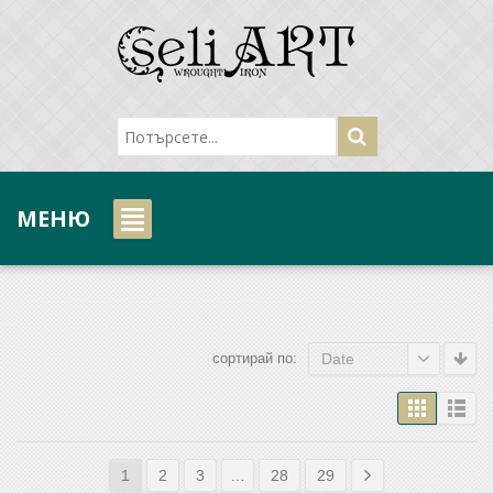
МЕНЮ
сортирай по:
Date
1
2
3
…
28
29