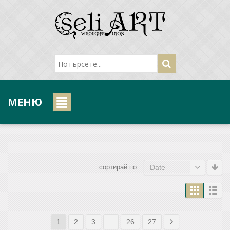
МЕНЮ
сортирай по:
Date
1
2
3
…
26
27