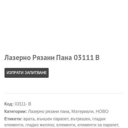
Лазерно Рязани Пана 03111 B
Код:
03111- B
Категории:
Лазерно рязани пана
,
Материали
,
НОВО
Етикети:
врата
,
външен парапет
,
вътрешен
,
гладки
елементи
,
гладко желязо
,
елементи
,
елементи за парапет
,